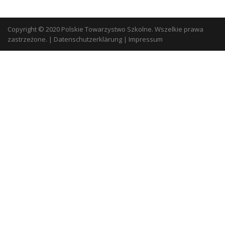
Copyright © 2020 Polskie Towarzystwo Szkolne. Wszelkie prawa
zastrzeżone.
|
Datenschutzerklärung
|
Impressum