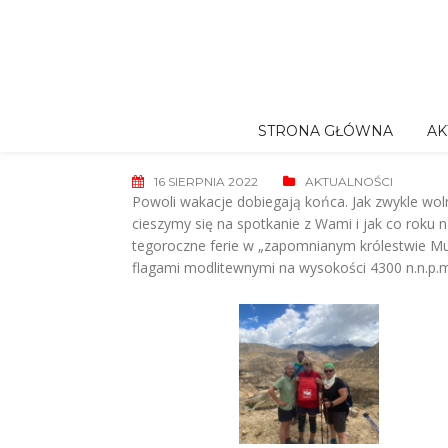
Skip
to
content
STRONA GŁÓWNA
AK
16 SIERPNIA 2022
AKTUALNOŚCI
Powoli wakacje dobiegają końca. Jak zwykle wol
cieszymy się na spotkanie z Wami i jak co roku
tegoroczne ferie w „zapomnianym królestwie Mu
flagami modlitewnymi na wysokości 4300 n.n.p.