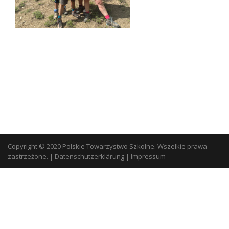
Copyright © 2020 Polskie Towarzystwo Szkolne. Wszelkie prawa
zastrzeżone.
|
Datenschutzerklärung
|
Impressum