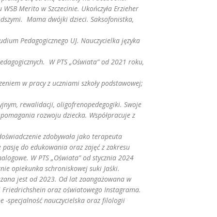
u WSB Merito w Szczecinie. Ukończyła Erzieher
dszymi. Mama dwójki dzieci. Saksofonistka,
Studium Pedagogicznego UJ. Nauczycielka języka
w pedagogicznych. W PTS „Oświata” od 2021 roku,
czeniem w pracy z uczniami szkoły podstawowej;
jnym, rewalidacji, oligofrenopedegogiki. Swoje
spomagania rozwoju dziecka. Współpracuje z
 doświadczenie zdobywała jako terapeuta
e pasję do edukowania oraz zajęć z zakresu
 analogowe. W PTS „Oświata” od stycznia 2024
tnie opiekunka schroniskowej suki Jaśki.
ązana jest od 2023. Od lat zaangażowana w
 i Friedrichshein oraz oświatowego Instagrama.
-specjalność nauczycielska oraz filologii