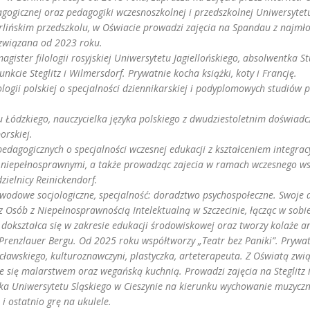
gogicznej oraz pedagogiki wczesnoszkolnej i przedszkolnej Uniwersytet
rlińskim przedszkolu, w Oświacie prowadzi zajęcia na Spandau z najmło
ą związana od 2023 roku.
agister filologii rosyjskiej Uniwersytetu Jagiellońskiego, absolwentka 
nkcie Steglitz i Wilmersdorf. Prywatnie kocha książki, koty i Francję.
ologii polskiej o specjalności dziennikarskiej i podyplomowych studió
 Łódzkiego, nauczycielka języka polskiego z dwudziestoletnim doświad
orskiej.
dagogicznych o specjalności wczesnej edukacji z kształceniem integracy
 niepełnosprawnymi, a także prowadząc zajecia w ramach wczesnego w
ielnicy Reinickendorf.
awodowe socjologiczne, specjalność: doradztwo psychospołeczne. Swoje
z Osób z Niepełnosprawnością Intelektualną w Szczecinie, łącząc w sobi
i dokształca się w zakresie edukacji środowiskowej oraz tworzy kolaże
i Prenzlauer Bergu. Od 2025 roku współtworzy „Teatr bez Paniki”. Prywa
ławskiego, kulturoznawczyni, plastyczka, arteterapeuta.
Z Oświatą zwi
uje się malarstwem oraz wegańską kuchnią. Prowadzi zajęcia na Steglitz
ka Uniwersytetu Sląskiego w Cieszynie na kierunku wychowanie muzyczne 
i ostatnio grę na ukulele.