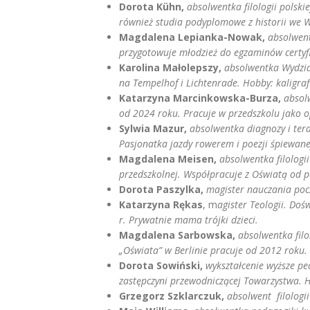
Dorota Kühn,
absolwentka filologii polski
również studia podyplomowe z historii we 
Magdalena Lepianka-Nowak,
absolwent
przygotowuje młodzież do egzaminów certyfik
Karolina Małolepszy,
a
bsolwentka Wydzia
na Tempelhof i Lichtenrade.
Hobby: kaligraf
Katarzyna Marcinkowska-Burza,
absol
od 2024 roku. Pracuje w przedszkolu jako o
Sylwia Mazur,
absolwentka diagnozy i ter
Pasjonatka jazdy rowerem i poezji śpiewane
Magdalena Meisen,
absolwentka filologi
przedszkolnej. Współpracuje z Oświatą od pa
Dorota Paszylka,
magister nauczania poc
Katarzyna Rękas
, m
agister Teologii. Do
r. Prywatnie mama trójki dzieci.
Magdalena Sarbowska,
absolwentka filo
„Oświata” w Berlinie pracuje od 2012 roku. 
Dorota Sowiński,
wykształcenie wyższe pe
zastępczyni
przewodniczącej Towarzystwa. 
Grzegorz Szklarczuk,
absolwent filologi