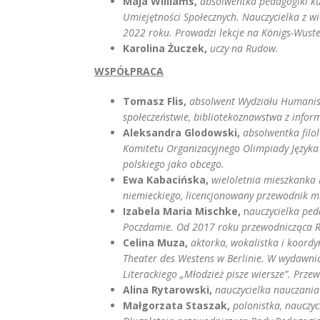
Maja Williams,
absolwentka pedagogiki ku
Umiejętności Społecznych. Nauczycielka z w
2022 roku. Prowadzi lekcje na Königs-Wuster
Karolina Żuczek,
uczy na Rudow.
WSPÓŁPRACA
Tomasz Flis,
absolwent Wydziału Humanisty
społeczeństwie, bibliotekoznawstwa z inform
Aleksandra Glodowski,
absolwentka filo
Komitetu Organizacyjnego Olimpiady Języka 
polskiego jako obcego.
Ewa Kabacińska,
wieloletnia mieszkanka B
niemieckiego, licencjonowany przewodnik mie
Izabela Maria Mischke,
n
auczycielka ped
Poczdamie. Od 2017 roku przewodnicząca R
Celina Muza,
aktorka, wokalistka i koord
Theater des Westens w Berlinie. W wydawnic
Literackiego „Młodzież pisze wiersze”. Prz
Alina Rytarowski,
nauczycielka nauczani
Małgorzata Staszak,
polonistka, nauczyc