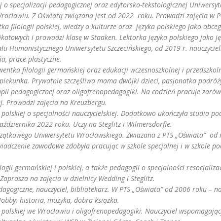
ej o specjalizacji pedagogicznej oraz edytorsko-tekstologicznej Uniwers
Wrocławiu. Z Oświatą związana jest od 2022 roku. Prowadzi zajęcia w 
ka filologii polskiej, wiedzy o kulturze oraz języka polskiego jako obc
atowych i prowadzi klasę w Staaken. Lektorka języka polskiego jako ję
łu Humanistycznego Uniwersytetu Szczecińskiego, od 2019 r. nauczyciel
ia, prace plastyczne.
wentka filologii germańskiej oraz edukacji wczesnoszkolnej i przedszko
piekunka. Prywatnie szczęśliwa mama dwójki dzieci, pasjonatka podróż
apii pedagogicznej oraz oligofrenopedagogiki. Na codzień pracuje zarów
j. Prowadzi zajęcia na Kreuzbergu.
i polskiej o specjalności nauczycielskiej. Dodatkowo ukończyła studia p
ździernika 2022 roku. Uczy na Steglitz i Wilmersdorfie.
zątkowego Uniwersytetu Wrocławskiego. Zwiazana z PTS „Oświata” od r
świadczenie zawodowe zdobyła pracując w szkole specjalnej i w szkole 
logii germańskiej i polskiej, a także pedagogii o specjalności resocjali
Zaprasza na zajęcia w dzielnicy Wedding i Steglitz.
dagogiczne, nauczyciel, bibliotekarz. W PTS „Oświata” od 2006 roku – na
H
obby: historia, muzyka, dobra książka.
i polskiej we Wrocławiu i
oligofrenopedagogiki. Nauczyciel wspomagający