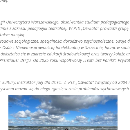
znej.
ogii Uniwersytetu Warszawskiego, absolwentka studium pedagogicznego w
rlinie z zakresu pedagogiki teatralnej. W PTS „Oświata” prowadzi grupę 
 także muzyką.
wodowe socjologiczne, specjalność: doradztwo psychospołeczne. Swoje 
z Osób z Niepełnosprawnością Intelektualną w Szczecinie, łącząc w sobi
i dokształca się w zakresie edukacji środowiskowej oraz tworzy kolaże
i Prenzlauer Bergu. Od 2025 roku współtworzy „Teatr bez Paniki”. Prywa
 kultury, instruktor jogi dla dzieci. Z PTS „Oświata” związany od 2004 
zystwem można się do niego zgłosić w razie problemów wychowawczych