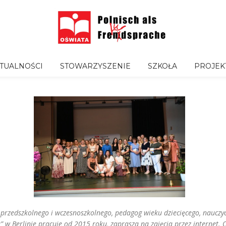
TUALNOŚCI
STOWARZYSZENIE
SZKOŁA
PROJEK
rzedszkolnego i wczesnoszkolnego, pedagog wieku dziecięcego, nauczyc
w Berlinie pracuje od 2015 roku, zaprasza na zajęcia przez internet. 