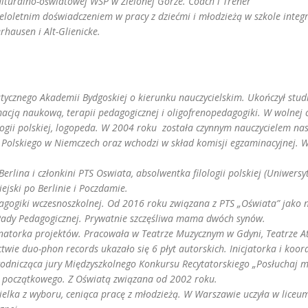
lturalno-oświatowej WSP w Zielonej Górze. Coach i Trener
ieloletnim doświadczeniem w pracy z dziećmi i młodzieżą w szkole inte
hausen i Alt-Glienicke.
cznego Akademii Bydgoskiej o kierunku nauczycielskim. Ukończył studi
acją naukową, terapii pedagogicznej i oligofrenopedagogiki. W wolnej c
logii polskiej, logopeda. W 2004 roku została czynnym nauczycielem nas
Polskiego w Niemczech oraz wchodzi w skład komisji egzaminacyjnej. W
erlina i członkini PTS Oswiata, absolwentka filologii polskiej (Uniwersyt
jski po Berlinie i Poczdamie.
agogiki wczesnoszkolnej. Od 2016 roku związana z PTS „Oświata” jako n
ady Pedagogicznej.
Prywatnie szczęśliwa mama dwóch synów.
ynatorka projektów. Pracowała w Teatrze Muzycznym w Gdyni, Teatrze A
twie duo-phon records ukazało się 6 płyt autorskich.
Inicjatorka i ko
ewodnicząca jury Międzyszkolnego Konkursu Recytatorskiego „Posłuchaj m
a początkowego. Z Oświatą związana od 2002 roku.
ielka z wyboru, ceniąca pracę z młodzieżą. W
Warszawie uczyła w liceum