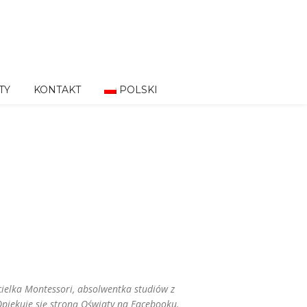
TY
KONTAKT
POLSKI
ielka Montessori, absolwentka studiów z
Opiekuje się stroną Oświaty na Facebooku
.