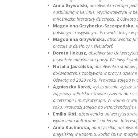
Anna Grywalski,
absolwentka terapii peda
Ausbildung w Berlinie. Wychowawczyni w be
miłośniczka literatury dziecięcej. Z Oświat
Magdalena Grzybecka-Szczepańska,
m
polskiego i rosyjskiego. Prowadzi lekcje w pu
Magdalena Grzywińska,
absolwentka fil
pracuje w dzielnicy Hellersdorf.
Dorota Hokusz,
absolwentka Uniwersytetu
prywatnie miłośniczka poezji Wisławy Szymb
Natalia Jaskólska,
absolwentka studiów pe
doświadczenie zdobywała w pracy z dziećmi
Oświatą od 2020 roku. Prowadzi zajęcia w dz
Agnieszka Karaś,
wykształcenie wyższe z
zajęciowy w Polskim Stowarzyszeniu na rzec
arteterapii i muzykoterapii. W wolnej chwil
roku. Prowadzi zajęcia na Reinickendorfie 
Emilia Kłóś,
absolwentka uniwersytetu wroc
wydarzenia kulturalne i społeczne. Interes
Anna Kucharska,
nauczycielka, absolwent
angielskiej w Radomiu, kocha śpiew, muzykę 