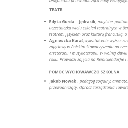
Długoletnia przewodnicząca Rady Pedagogic
TEATR
Edyta Gurda – Jędrasik,
magister politol
uczestniczka wielu szkoleń teatralnych w Be
teatrem, językiem oraz kulturą francuską, a
Agnieszka Karaś,
wykształcenie wyższe za
zajęciowy w Polskim Stowarzyszeniu na rzec
arteterapii i muzykoterapii. W wolnej chwil
roku. Prowadzi zajęcia na Reinickendorfie 
POMOC WYCHOWAWCZO SZKOLNA
Jakub Nowak ,
p
edagog socjalny, animator
przewodniczący. Oprócz zarządzania Towar