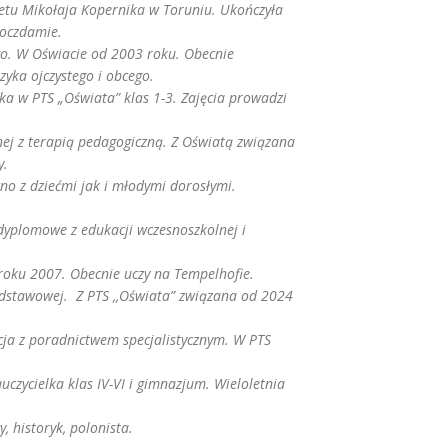
ytetu Mikołaja Kopernika w Toruniu. Ukończyła
Poczdamie.
ego. W Oświacie od 2003 roku. Obecnie
zyka ojczystego i obcego.
ka w PTS „Oświata” klas 1-3.
Zajęcia prowadzi
lnej z terapią pedagogiczną. Z Oświatą związana
y.
no z dziećmi jak i młodymi dorosłymi.
odyplomowe z edukacji wczesnoszkolnej i
oku 2007. Obecnie uczy na Tempelhofie.
podstawowej. Z PTS ,,Oświata” związana od 2024
zacja z poradnictwem specjalistycznym. W PTS
uczycielka klas IV-VI i gimnazjum. Wieloletnia
, historyk, polonista.