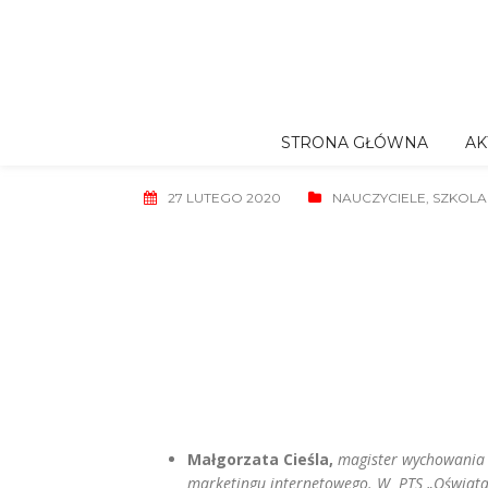
Skip
to
content
STRONA GŁÓWNA
AK
27 LUTEGO 2020
NAUCZYCIELE
,
SZKOLA
Małgorzata Cieśla,
magister wychowania p
marketingu internetowego. W PTS „Oświata” 