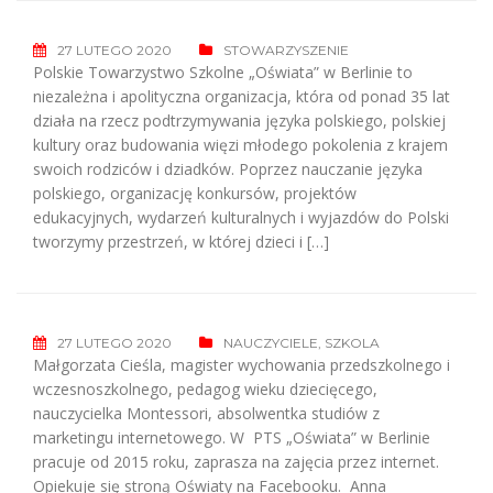
27 LUTEGO 2020
STOWARZYSZENIE
Polskie Towarzystwo Szkolne „Oświata” w Berlinie to
niezależna i apolityczna organizacja, która od ponad 35 lat
działa na rzecz podtrzymywania języka polskiego, polskiej
kultury oraz budowania więzi młodego pokolenia z krajem
swoich rodziców i dziadków. Poprzez nauczanie języka
polskiego, organizację konkursów, projektów
edukacyjnych, wydarzeń kulturalnych i wyjazdów do Polski
tworzymy przestrzeń, w której dzieci i […]
27 LUTEGO 2020
NAUCZYCIELE
,
SZKOLA
Małgorzata Cieśla, magister wychowania przedszkolnego i
wczesnoszkolnego, pedagog wieku dziecięcego,
nauczycielka Montessori, absolwentka studiów z
marketingu internetowego. W PTS „Oświata” w Berlinie
pracuje od 2015 roku, zaprasza na zajęcia przez internet.
Opiekuje się stroną Oświaty na Facebooku. Anna