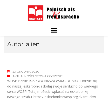
Skip
to
content
Autor:
alien
23 GRUDNIA 2020
AKTUALNOŚCI
,
STOWARZYSZENIE
WOSP Berlin: RUSZYŁA NASZA eSKARBONKA. Dorzuć się
do naszej eskarbonki i dodaj swoje serducho do wielkiego
serca WOŚP! Tutaj możecie wpłacać na eskarbonkę
naszego sztabu: https://eskarbonka.wosp.org.pl/4m9dbw