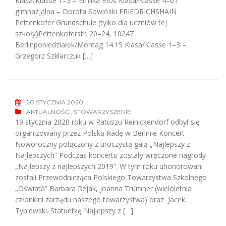
Klasa/Klasse 1–3 – Emilka Kłoś Klasa/Klasse 4–6 i
gimnazjalna – Dorota Sowiński FRIEDRICHSHAIN
Pettenkofer Grundschule (tylko dla uczniów tej
szkoły)Pettenkoferstr. 20–24, 10247
Berlinponiedziałek/Montag 14.15 Klasa/Klasse 1–3 –
Grzegorz Szklarczuk […]
20 STYCZNIA 2020
AKTUALNOŚCI
,
STOWARZYSZENIE
19 stycznia 2020 roku w Ratuszu Reinickendorf odbył się
organizowany przez Polską Radę w Berlinie Koncert
Noworoczny połączony z uroczystą galą „Najlepszy z
Najlepszych” Podczas koncertu zostały wręczone nagrody
„Najlepszy z najlepszych 2019”. W tym roku uhonorowani
zostali Przewodnicząca Polskiego Towarzystwa Szkolnego
„Oświata” Barbara Rejak, Joanna Trümner (wieloletnia
członkini zarządu naszego towarzystwa) oraz Jacek
Tyblewski. Statuetkę Najlepszy z […]