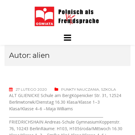
Skip
to
content
Autor:
alien
27 LUTEGO 2020
PUNKTY NAUCZANIA
,
SZKOLA
ALT GLIENICKE Schule am BergKöpenicker Str. 31, 12524
Berlinwtorwk/Dienstag 16.30 Klasa/Klasse 1–3
Klasa/Klasse 4–6 –Maja Williams
____________________________________________________
FRIEDRICHSHAIN Andreas-Schule GymnasiumKoppenstr.
76, 10243 BerlinRäume: H103, H105środa/Mittwoch 16.30