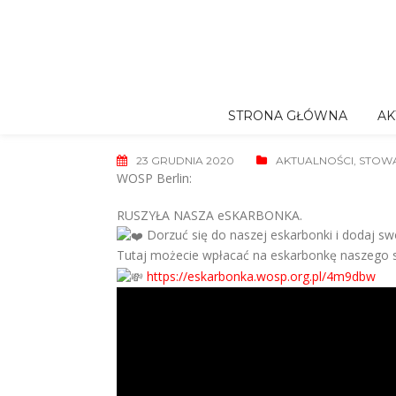
Skip
to
content
STRONA GŁÓWNA
AK
23 GRUDNIA 2020
AKTUALNOŚCI
,
STOWA
WOSP Berlin:
RUSZYŁA NASZA eSKARBONKA.
Dorzuć się do naszej eskarbonki i dodaj s
Tutaj możecie wpłacać na eskarbonkę naszego 
https://eskarbonka.wosp.org.pl/4m9dbw