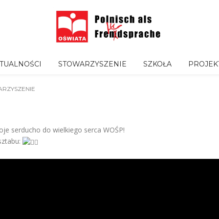
TUALNOŚCI
STOWARZYSZENIE
SZKOŁA
PROJEK
RZYSZENIE
woje serducho do wielkiego serca WOŚP!
sztabu: