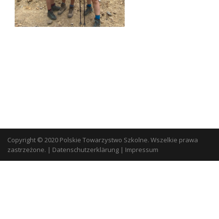
Copyright © 2020 Polskie Towarzystwo Szkolne. Wszelkie prawa
zastrzeżone.
|
Datenschutzerklärung
|
Impressum