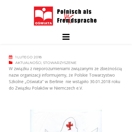
Skip
to
content
1 LUTEGO 2018
AKTUALNOŚCI
,
STOWARZYSZENIE
W związku z nieporozumieniami związanymi ze zbieżnością
nazw organizacji informujemy, że Polskie Towarzystwo
Szkolne „Oświata” w Berlinie nie wstąpiło 30.01.2018 roku
do Związku Polaków w Niemczech e.V.