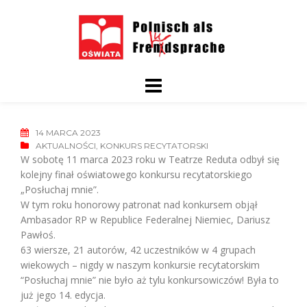
Skip
to
content
14 MARCA 2023
AKTUALNOŚCI
,
KONKURS RECYTATORSKI
W sobotę 11 marca 2023 roku w Teatrze Reduta odbył się
kolejny finał oświatowego konkursu recytatorskiego
„Posłuchaj mnie”.
W tym roku honorowy patronat nad konkursem objął
Ambasador RP w Republice Federalnej Niemiec, Dariusz
Pawłoś.
63 wiersze, 21 autorów, 42 uczestników w 4 grupach
wiekowych – nigdy w naszym konkursie recytatorskim
“Posłuchaj mnie” nie było aż tylu konkursowiczów! Była to
już jego 14. edycja.