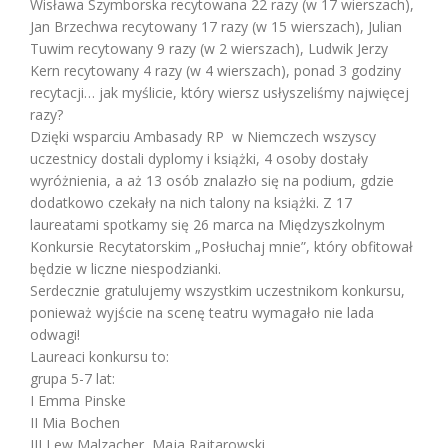
Wisława Szymborska recytowana 22 razy (w 17 wierszach),
Jan Brzechwa recytowany 17 razy (w 15 wierszach), Julian
Tuwim recytowany 9 razy (w 2 wierszach), Ludwik Jerzy
Kern recytowany 4 razy (w 4 wierszach), ponad 3 godziny
recytacji… jak myślicie, który wiersz usłyszeliśmy najwięcej
razy?
Dzięki wsparciu Ambasady RP w Niemczech wszyscy
uczestnicy dostali dyplomy i książki, 4 osoby dostały
wyróżnienia, a aż 13 osób znalazło się na podium, gdzie
dodatkowo czekały na nich talony na książki. Z 17
laureatami spotkamy się 26 marca na Międzyszkolnym
Konkursie Recytatorskim „Posłuchaj mnie”, który obfitował
będzie w liczne niespodzianki.
Serdecznie gratulujemy wszystkim uczestnikom konkursu,
ponieważ wyjście na scenę teatru wymagało nie lada
odwagi!
Laureaci konkursu to:
grupa 5-7 lat:
I Emma Pinske
II Mia Bochen
III Lew Malzacher, Maja Rajtarowski