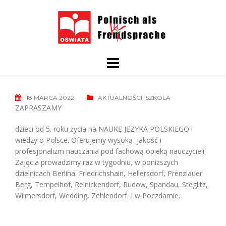
Skip
to
content
18 MARCA 2022
AKTUALNOŚCI
,
SZKOLA
ZAPRASZAMY
dzieci od 5. roku życia na NAUKĘ JĘZYKA POLSKIEGO i
wiedzy o Polsce. Oferujemy wysoką jakość i
profesjonalizm nauczania pod fachową opieką nauczycieli.
Zajęcia prowadzimy raz w tygodniu, w poniższych
dzielnicach Berlina: Friedrichshain, Hellersdorf, Prenzlauer
Berg, Tempelhof, Reinickendorf, Rudow, Spandau, Steglitz,
Wilmersdorf, Wedding, Zehlendorf i w Poczdamie.