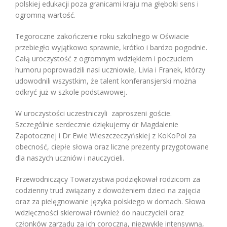
polskiej edukacji poza granicami kraju ma głęboki sens i
ogromną wartość.
Tegoroczne zakończenie roku szkolnego w Oświacie
przebiegło wyjątkowo sprawnie, krótko i bardzo pogodnie.
Całą uroczystość z ogromnym wdziękiem i poczuciem
humoru poprowadzili nasi uczniowie, Livia i Franek, którzy
udowodnili wszystkim, że talent konferansjerski można
odkryć już w szkole podstawowej.
W uroczystości uczestniczyli zaproszeni goście.
Szczególnie serdecznie dziękujemy dr Magdalenie
Zapotocznej i Dr
Ewie Wieszczeczyńskiej
z KoKoPol za
obecność, ciepłe słowa oraz liczne prezenty przygotowane
dla naszych uczniów i nauczycieli.
Przewodniczący Towarzystwa podziękował rodzicom za
codzienny trud związany z dowożeniem dzieci na zajęcia
oraz za pielęgnowanie języka polskiego w domach. Słowa
wdzięczności skierował również do nauczycieli oraz
członków zarządu za ich coroczną, niezwykle intensywną,