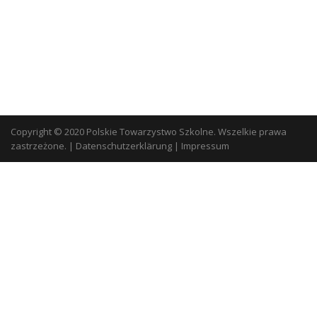
Copyright © 2020 Polskie Towarzystwo Szkolne. Wszelkie prawa
zastrzeżone.
|
Datenschutzerklärung
|
Impressum