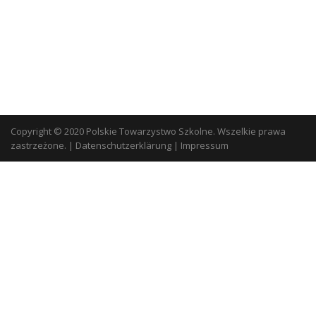
Copyright © 2020 Polskie Towarzystwo Szkolne. Wszelkie prawa
zastrzeżone.
|
Datenschutzerklärung
|
Impressum