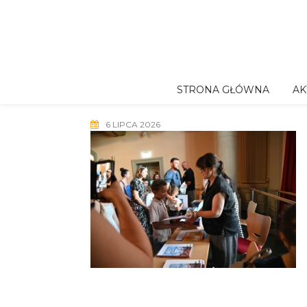
Skip
to
content
STRONA GŁÓWNA
AK
6 LIPCA 2026