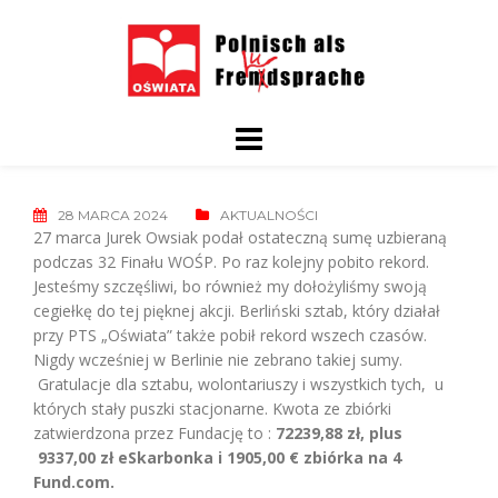
Skip
to
content
28 MARCA 2024
AKTUALNOŚCI
27 marca Jurek Owsiak podał ostateczną sumę uzbieraną
podczas 32 Finału WOŚP. Po raz kolejny pobito rekord.
Jesteśmy szczęśliwi, bo również my dołożyliśmy swoją
cegiełkę do tej pięknej akcji. Berliński sztab, który działał
przy PTS „Oświata” także pobił rekord wszech czasów.
Nigdy wcześniej w Berlinie nie zebrano takiej sumy.
Gratulacje dla sztabu, wolontariuszy i wszystkich tych, u
których stały puszki stacjonarne. Kwota ze zbiórki
zatwierdzona przez Fundację to :
72239,88 zł, plus
9337,00 zł eSkarbonka i 1905,00 € zbiórka na 4
Fund.com.