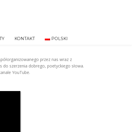
TY
KONTAKT
POLSKI
współorganizowanego przez nas wraz z
 nas do szerzenia dobrego, poetyckiego słowa.
 kanale YouTube.