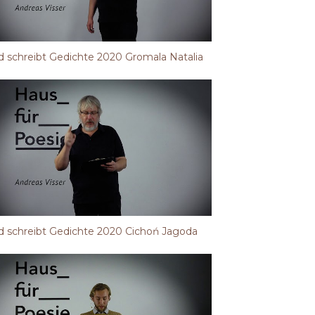
 schreibt Gedichte 2020 Gromala Natalia
 schreibt Gedichte 2020 Cichoń Jagoda