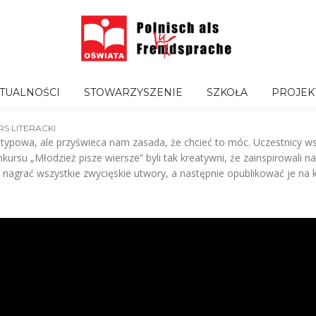
TUALNOŚCI
STOWARZYSZENIE
SZKOŁA
PROJEK
S LITERACKI
etypowa, ale przyświeca nam zasada, że chcieć to móc. Uczestnicy 
onkursu „Młodzież pisze wiersze” byli tak kreatywni, że zainspirowali
by nagrać wszystkie zwycięskie utwory, a następnie opublikować je na