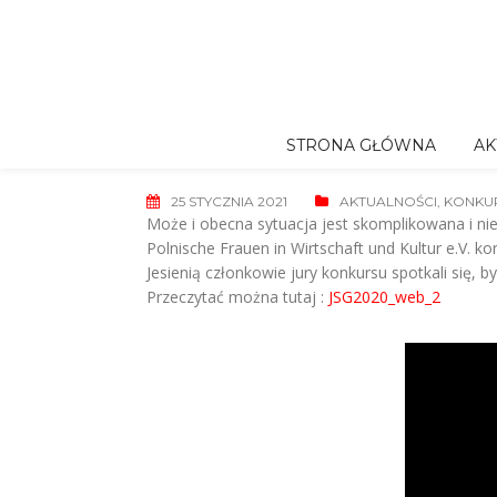
Skip
to
content
STRONA GŁÓWNA
AK
25 STYCZNIA 2021
AKTUALNOŚCI
,
KONKUR
Może i obecna sytuacja jest skomplikowana i ni
Polnische Frauen in Wirtschaft und Kultur e.V. k
Jesienią członkowie jury konkursu spotkali się, 
Przeczytać można tutaj :
JSG2020_web_2