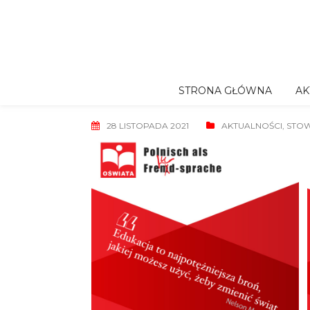
Skip
to
content
STRONA GŁÓWNA
AK
28 LISTOPADA 2021
AKTUALNOŚCI
,
STOW