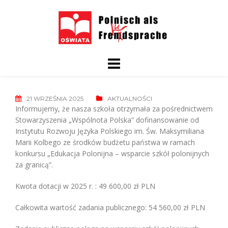
Skip
to
content
21 WRZEŚNIA 2025
AKTUALNOŚCI
Informujemy, że nasza szkoła otrzymała za pośrednictwem
Stowarzyszenia „Wspólnota Polska”
dofinansowanie od
Instytutu Rozwoju Języka Polskiego im. Św. Maksymiliana
Marii Kolbego ze
środków budżetu państwa w ramach
konkursu „Edukacja Polonijna – wsparcie szkół polonijnych
za
granicą”.
Kwota dotacji w 2025 r. : 49 600,00 zł PLN
Całkowita wartość zadania publicznego: 54 560,00 zł PLN