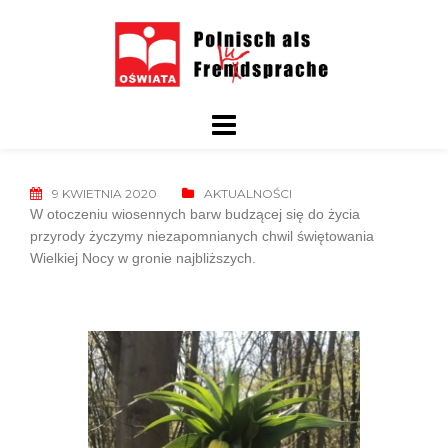
Skip
to
content
9 KWIETNIA 2020
AKTUALNOŚCI
W otoczeniu wiosennych barw budzącej się do życia
przyrody życzymy
niezapomnianych chwil świętowania
Wielkiej Nocy w gronie najbliższych.