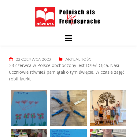
Skip
to
content
22 CZERWCA 2023
AKTUALNOŚCI
23 czerwca w Polsce obchodzony jest Dzień Ojca. Nasi
uczniowie również pamiętali o tym święcie. W czasie zajęć
robili laurki,