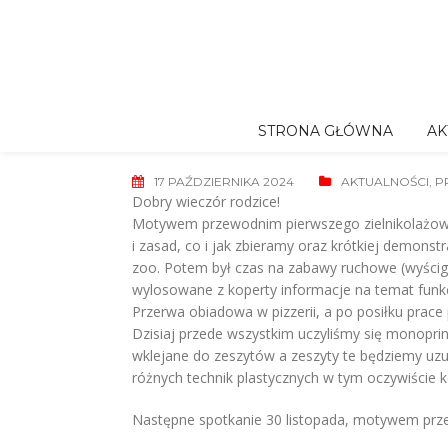
Skip
to
content
STRONA GŁÓWNA
AK
17 PAŹDZIERNIKA 2024
AKTUALNOŚCI
,
P
Dobry wieczór rodzice!
Motywem przewodnim pierwszego zielnikolażowego
i zasad, co i jak zbieramy oraz krótkiej demonstr
zoo. Potem był czas na zabawy ruchowe (wyścigi z
wylosowane z koperty informacje na temat funkcji
Przerwa obiadowa w pizzerii, a po posiłku prace 
Dzisiaj przede wszystkim uczyliśmy się monoprint
wklejane do zeszytów a zeszyty te będziemy uzupe
różnych technik plastycznych w tym oczywiście k
Następne spotkanie 30 listopada, motywem prz