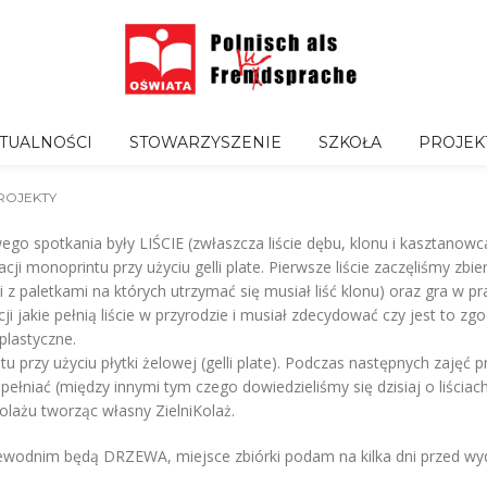
TUALNOŚCI
STOWARZYSZENIE
SZKOŁA
PROJEK
ROJEKTY
 spotkania były LIŚCIE (zwłaszcza liście dębu, klonu i kasztanowca
acji monoprintu przy użyciu gelli plate. Pierwsze liście zaczęliśmy zb
 paletkami na których utrzymać się musiał liść klonu) oraz gra w pra
 jakie pełnią liście w przyrodzie i musiał zdecydować czy jest to zgo
plastyczne.
u przy użyciu płytki żelowej (gelli plate). Podczas następnych zajęć 
łniać (między innymi tym czego dowiedzieliśmy się dzisiaj o liściach
olażu tworząc własny ZielniKolaż.
ewodnim będą DRZEWA, miejsce zbiórki podam na kilka dni przed wy