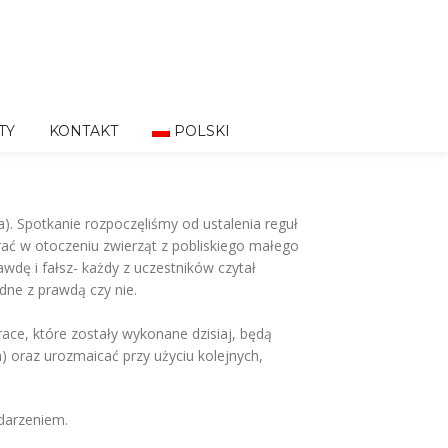
TY
KONTAKT
POLSKI
). Spotkanie rozpoczęliśmy od ustalenia reguł
ierać w otoczeniu zwierząt z pobliskiego małego
wdę i fałsz- każdy z uczestników czytał
dne z prawdą czy nie.
prace, które zostały wykonane dzisiaj, będą
) oraz urozmaicać przy użyciu kolejnych,
darzeniem.