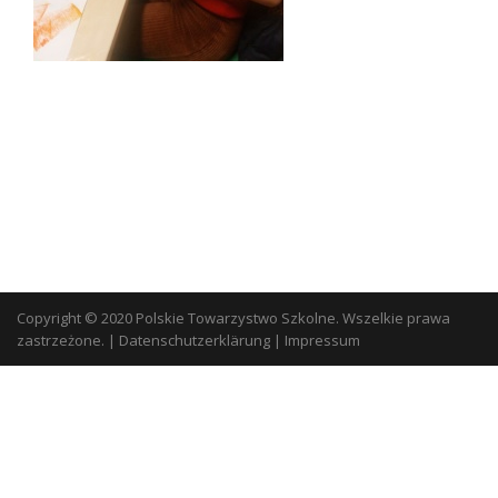
Copyright © 2020 Polskie Towarzystwo Szkolne. Wszelkie prawa
zastrzeżone.
|
Datenschutzerklärung
|
Impressum