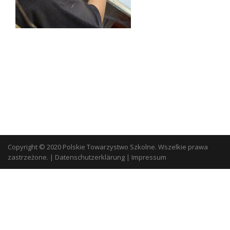
Copyright © 2020 Polskie Towarzystwo Szkolne. Wszelkie prawa
zastrzeżone.
|
Datenschutzerklärung
|
Impressum