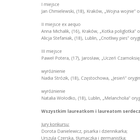
I miejsce
Jan Chmielewski, (18), Kraków, „Wojna wojnie” o
II miejsce ex aequo
Anna Michalik, (16), Kraków, „Kotka poliglotka” 
Alicja Stefaniak, (18), Lublin, „Cnotliwy pies” or
III miejsce
Paweł Potera, (17), Jarosław, „Uczeń Czarnoksie
wyróżnienie
Nadia Strózik, (18), Częstochowa, „Jesień” ory
wyróżnienie
Natalia Wołodko, (18), Lublin, „Melancholia” ory
Wszystkim laureatkom i laureatom serdecz
Jury konkursu:
Dorota Danielewicz, pisarka i dziennikarka;
Urszula Czerska, tłumaczka i germanistka;