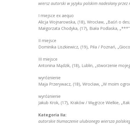
wiersz autorski w języku polskim nadesłany przez m
I miejsce ex aequo
Alicja Wojnarowska, (18), Wrocław, „Baśń o des
Małgorzata Chodyka, (17), Biała Podlaska, „***”
II miejsce
Dominika Liszkiewicz, (19), Piła / Poznań, „Gioc
III miejsce
Antonina Mądzik, (18), Lublin, „stworzenie moj
wyróżnienie
Maja Przerywacz, (18), Wrocław, „W moim ogro
wyróżnienie
Jakub Krok, (17), Kraków / Węgrzce Wielkie, „Itak
Kategoria IIa:
autorskie tłumaczenie ulubionego wiersza polskiego