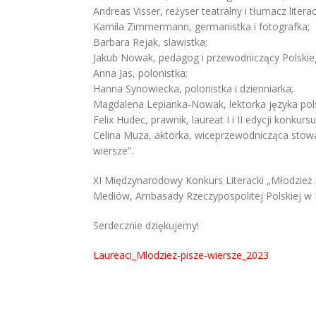
Andreas Visser, reżyser teatralny i tłumacz literac
Kamila Zimmermann, germanistka i fotografka;
Barbara Rejak, slawistka;
Jakub Nowak, pedagog i przewodniczący Polski
Anna Jas, polonistka;
Hanna Synowiecka, polonistka i dzienniarka;
Magdalena Lepianka-Nowak, lektorka języka pols
Felix Hudec, prawnik, laureat I i II edycji konkursu
Celina Muza, aktorka, wiceprzewodnicząca stowa
wiersze”.
XI Międzynarodowy Konkurs Literacki „Młodzież
Mediów, Ambasady Rzeczypospolitej Polskiej w B
Serdecznie dziękujemy!
Laureaci_Mlodziez-pisze-wiersze_2023