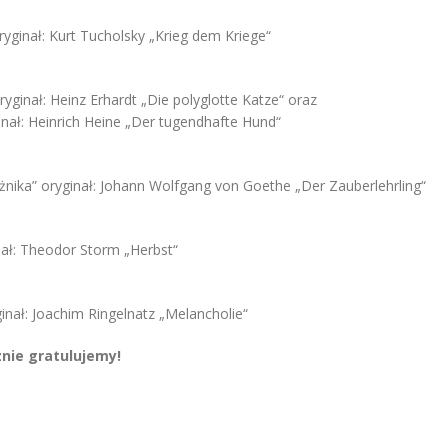
ryginał: Kurt Tucholsky „Krieg dem Kriege“
oryginał: Heinz Erhardt „Die polyglotte Katze“ oraz
yginał: Heinrich Heine „Der tugendhafte Hund“
̨żnika” oryginał: Johann Wolfgang von Goethe „Der Zauberlehrling“
ginał: Theodor Storm „Herbst“
ginał: Joachim Ringelnatz „Melancholie“
nie gratulujemy!