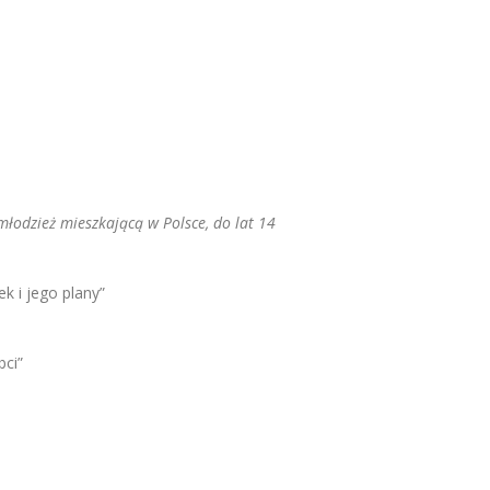
łodzież mieszkającą w Polsce, do lat 14
k i jego plany”
bci”