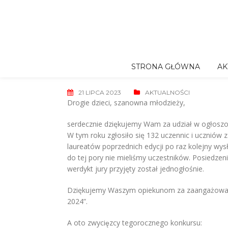
Skip
to
content
STRONA GŁÓWNA
AK
21 LIPCA 2023
AKTUALNOŚCI
Drogie dzieci, szanowna młodzieży,
serdecznie dziękujemy Wam za udział w ogłoszon
W tym roku zgłosiło się 132 uczennic i uczniów z
laureatów poprzednich edycji po raz kolejny wysłał
do tej pory nie mieliśmy uczestników. Posiedze
werdykt jury przyjęty został jednogłośnie.
Dziękujemy Waszym opiekunom za zaangażowanie 
2024”.
A oto zwycięzcy tegorocznego konkursu: