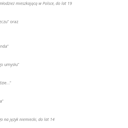
łodzież mieszkającą w Polsce, do lat 19
zczu” oraz
onda”
ego umysłu”
dzie…”
a”
 na język niemiecki, do lat 14