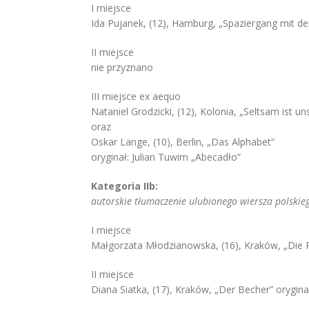
I miejsce
Ida Pujanek, (12), Hamburg, „Spaziergang mit 
II miejsce
nie przyznano
III miejsce ex aequo
Nataniel Grodzicki, (12), Kolonia, „Seltsam ist u
oraz
Oskar Lange, (10), Berlin, „Das Alphabet“
oryginał: Julian Tuwim „Abecadło”
Kategoria IIb:
autorskie tłumaczenie ulubionego wiersza polskiego
I miejsce
Małgorzata Młodzianowska, (16), Kraków, „Die 
II miejsce
Diana Siatka, (17), Kraków, „Der Becher” orygi