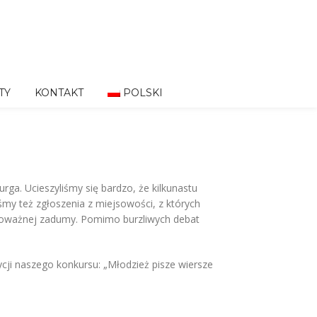
TY
KONTAKT
POLSKI
ga. Ucieszyliśmy się bardzo, że kilkunastu
́my też zgłoszenia z miejsowości, z których
 i poważnej zadumy. Pomimo burzliwych debat
ji naszego konkursu: „Młodzież pisze wiersze