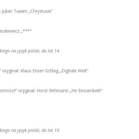
: Julian Tuwim „Chrystusie”
iszkiewicz „***“
ego na język polski, do lat 14
” oryginał: Klaus Enser-Schlag „Digitale Welt“
otności!” oryginał: Horst Rehmann „He Einsamkeit!“
ego na język polski, do lat 19