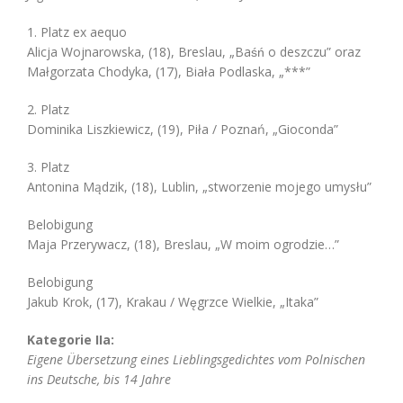
1. Platz ex aequo
Alicja Wojnarowska, (18), Breslau, „Baśń o deszczu” oraz
Małgorzata Chodyka, (17), Biała Podlaska, „***”
2. Platz
Dominika Liszkiewicz, (19), Piła / Poznań, „Gioconda”
3. Platz
Antonina Mądzik, (18), Lublin, „stworzenie mojego umysłu”
Belobigung
Maja Przerywacz, (18), Breslau, „W moim ogrodzie…”
Belobigung
Jakub Krok, (17), Krakau / Węgrzce Wielkie, „Itaka”
Kategorie IIa:
Eigene Übersetzung eines Lieblingsgedichtes vom Polnischen
ins Deutsche, bis 14 Jahre