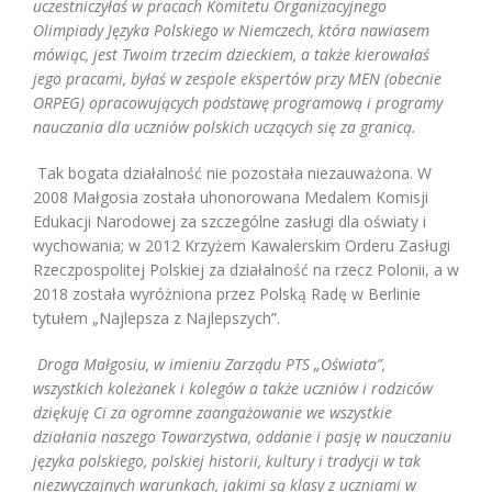
uczestniczyłaś w pracach Komitetu Organizacyjnego
Olimpiady Języka Polskiego w Niemczech, która nawiasem
mówiąc, jest Twoim trzecim dzieckiem, a także kierowałaś
jego pracami, byłaś w zespole ekspertów przy MEN (obecnie
ORPEG) opracowujących podstawę programową i programy
nauczania dla uczniów polskich uczących się za granicą.
Tak bogata działalność nie pozostała niezauważona. W
2008 Małgosia została uhonorowana Medalem Komisji
Edukacji Narodowej za szczególne zasługi dla oświaty i
wychowania; w 2012 Krzyżem Kawalerskim Orderu Zasługi
Rzeczpospolitej Polskiej za działalność na rzecz Polonii, a w
2018 została wyróżniona przez Polską Radę w Berlinie
tytułem „Najlepsza z Najlepszych”.
Droga Małgosiu,
w imieniu Zarządu PTS „Oświata”,
wszystkich koleżanek i kolegów a także uczniów i rodziców
dziękuję Ci za ogromne zaangażowanie we wszystkie
działania naszego Towarzystwa, oddanie i pasję w nauczaniu
języka polskiego, polskiej historii, kultury i tradycji w tak
niezwyczajnych warunkach, jakimi są klasy z uczniami w