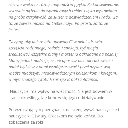
różnym wieku i z różną znajomością języka. Za konsekwentne,
wytrwałe dążenie do wyznaczonych celów, często wystawianą
na próbe cierpliwość. Za służenie doświadczeniem i radą. Za
to, że zawsze można na Ciebie liczyć.
Po prostu za to, że
jesteś.
Życzymy, aby dalsze lata upływały Ci w pełni zdrowia,
szczęścia rodzinnego, radości i spokoju, byś mogła
zrealizować wszystkie plany i marzenia odkładane na później.
Mamy jednak nadzieje, że nie opuścisz nas tak całkowicie i
nadal będziesz z nami współpracować i przekazywać swą
wiedze młodszym, niedoświadczonym koleżankom i kolegom,
w myśl znanego cytatu Henriego Brooksa Adamsa:
Nauczyciel ma wpływ na wieczność. Nie jest bowiem w
stanie określić, gdzie kończy się jego oddziaływanie.
Po wzruszającym pożegnaniu, na scenę wyszli nauczyciele i
nauczycielki Oświaty. Oklaskom nie było końca. Do
zobaczenia za rok!