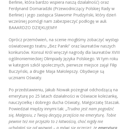
Berlinie, która bardzo wspiera naszą dzialalność) oraz
Ferdynand Domaradzki (Przewodniczący Polskiej Rady w
Berlinie) i jego zastępca Sławomir Prudzyński, który dzień
wcześniej pomógł nam zabezpieczyć podłogę w auli.
BAAARDZO DZIĘKUJEMY!
Oprócz przemówień, na scenie mogliśmy zobaczyć występ
oświatowego teatru „Bez Paniki” oraz laureatów naszych
konkursów. Konsul Król wręczył nagrody dla laureatów XVIII
ogólnoniemieckiej Olimpiady Języka Polskiego. W tym roku
w kategorii szkół społecznych, pierwsze miejsce zajął Filip
Buczyński, a drugie Maja Małolepszy. Obydwoje są
uczniami Oświaty.
Po przedstawieniu, Jakub Nowak pożegnał odchodzącą na
emeryturę po 25 latach działalności w Oświacie koleżankę,
nauczycielkę i dobrego ducha Oświaty, Małgorzatę Staszak.
Powiedział między innymi tak: „
Trudno jest nam pogodzić
się, Małgosiu, z Twoją decyzją przejścia na emeryturę. Tobie
pewnie też nie przyszło to z łatwością, choć nigdy nie
uchylałaś się od wyzwań – a mówi się przecież, że
emerytura