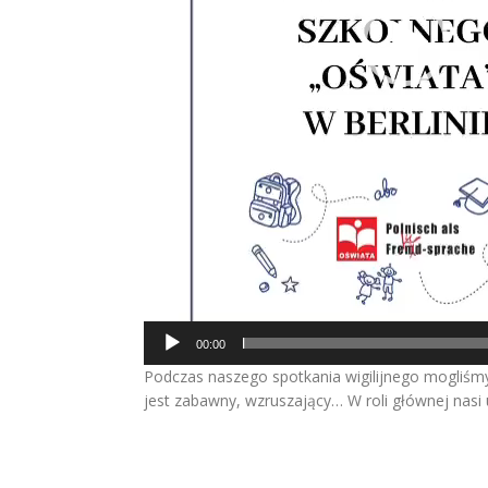
00:00
Podczas naszego spotkania wigilijnego mogliśmy
jest zabawny, wzruszający… W roli głównej nasi 