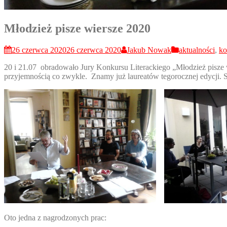
Młodzież pisze wiersze 2020
26 czerwca 2020
26 czerwca 2020
Jakub Nowak
aktualności
,
ko
20 i 21.07 obradowało Jury Konkursu Literackiego „Młodzież pisze
przyjemnością co zwykle. Znamy już laureatów tegorocznej edycji. Sz
Oto jedna z nagrodzonych prac: