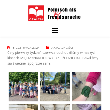
Skip
to
content
8 CZERWCA 2024
AKTUALNOŚCI
Cały pierwszy tydzień czerwca obchodziliśmy w naszych
klasach MIĘDZYNARODOWY DZIEŃ DZIECKA. Bawiliśmy
się świetnie. Spójrzcie sami.