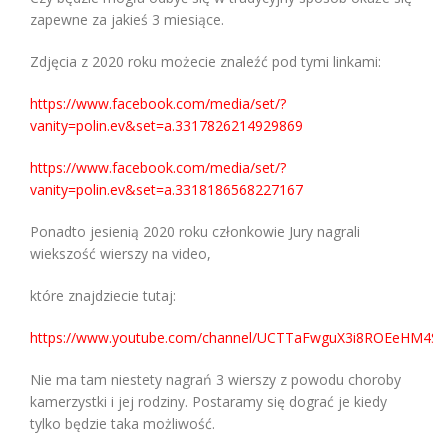
zapewne za jakieś 3 miesiące.
Zdjęcia z 2020 roku możecie znaleźć pod tymi linkami:
https://www.facebook.com/media/set/?
vanity=polin.ev&set=a.3317826214929869
https://www.facebook.com/media/set/?
vanity=polin.ev&set=a.3318186568227167
Ponadto jesienią 2020 roku członkowie Jury nagrali
wiekszość wierszy na video,
które znajdziecie tutaj:
https://www.youtube.com/channel/UCTTaFwguX3i8ROEeHM4S
Nie ma tam niestety nagrań 3 wierszy z powodu choroby
kamerzystki i jej rodziny. Postaramy się dograć je kiedy
tylko będzie taka możliwość.