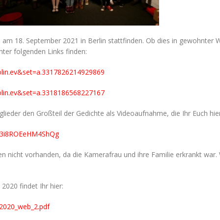
 am 18. September 2021 in Berlin stattfinden. Ob dies in gewohnter Wei
ter folgenden Links finden:
olin.ev&set=a.3317826214929869
olin.ev&set=a.3318186568227167
glieder den Großteil der Gedichte als Videoaufnahme, die Ihr Euch hi
uX3i8ROEeHM4ShQg
en nicht vorhanden, da die Kamerafrau und ihre Familie erkrankt war
020 findet Ihr hier:
G2020_web_2.pdf