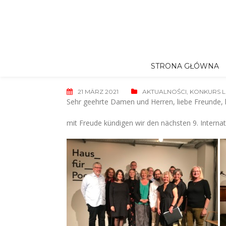
Skip
to
content
STRONA GŁÓWNA
21 MÄRZ 2021
AKTUALNOŚCI
,
KONKURS L
Sehr geehrte Damen und Herren, liebe Freunde, l
mit Freude kündigen wir den nächsten 9. Interna