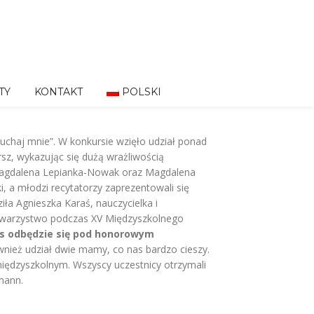
TY
KONTAKT
POLSKI
łuchaj mnie”. W konkursie wzięło udział ponad
sz, wykazując się dużą wrażliwością
 Magdalena Lepianka-Nowak oraz Magdalena
 a młodzi recytatorzy zaprezentowali się
iła Agnieszka Karaś, nauczycielka i
Towarzystwo podczas XV Międzyszkolnego
s odbędzie się pod honorowym
nież udział dwie mamy, co nas bardzo cieszy.
iędzyszkolnym. Wszyscy uczestnicy otrzymali
mann.