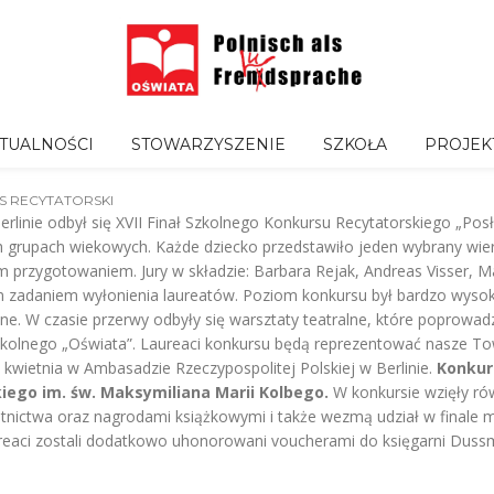
TUALNOŚCI
STOWARZYSZENIE
SZKOŁA
PROJEK
S RECYTATORSKI
linie odbył się XVII Finał Szkolnego Konkursu Recytatorskiego „Pos
ch grupach wiekowych. Każde dziecko przedstawiło jeden wybrany wier
 przygotowaniem. Jury w składzie: Barbara Rejak, Andreas Visser,
zadaniem wyłonienia laureatów. Poziom konkursu był bardzo wysoki,
dne. W czasie przerwy odbyły się warsztaty teatralne, które poprowadz
Szkolnego „Oświata”. Laureaci konkursu będą reprezentować nasze 
 kwietnia w Ambasadzie Rzeczypospolitej Polskiej w Berlinie.
Konkur
iego im. św. Maksymiliana Marii Kolbego.
W konkursie wzięły rów
tnictwa oraz nagrodami książkowymi i także wezmą udział w finale m
reaci zostali dodatkowo uhonorowani voucherami do księgarni Duss