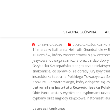
Skip
to
content
STRONA GŁÓWNA
AK
24 MARCA 2026
AKTUALNOŚCI
,
KONKUR
14 marca w Katharina-Heinroth-Grundschule w Ber
40 uczniów, którzy zaprezentowali się w cztere
językową, odwagą sceniczną oraz bardzo dobrym
Grzybecka-Szczepańska stanęło przed niełatwym 
znakomicie, co sprawiło, że obrady jury były tru
instruktorka teatralna Polskiego Towarzystwa 
Konkursu Recytatorskiego, który odbędzie się 25
patronatem Instytutu Rozwoju Języka Polsk
Obie Panie zostały wyróżnione dyplomami uczes
dyplomy oraz nagrody książkowe, natomiast lau
Laureaci konkursu