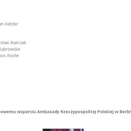
er-Ketzler
isław Białczak
a Dąbrowska
ncis Roche
sowemu wsparciu Ambasady Rzeczypospolitej Polskiej w Berli