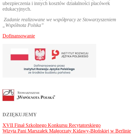
ubezpieczenia i innych kosztów działalności placówek
edukacyjnych.
Zadanie realizowane we współpracy ze Stowarzyszeniem
„Wspólnota Polska”
Dofinansowanie
DZIĘKUJEMY
Nawigacja
XVII Finał Szkolnego Konkursu Recytatorskiego
Wizyta Pani Marszałek Małgorzaty Kidawy-Błońskiej w Berlinie
wpisu