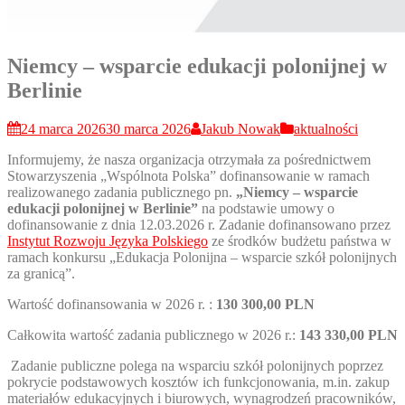
Niemcy – wsparcie edukacji polonijnej w
Berlinie
24 marca 2026
30 marca 2026
Jakub Nowak
aktualności
Informujemy, że nasza organizacja otrzymała za pośrednictwem
Stowarzyszenia „Wspólnota Polska” dofinansowanie w ramach
realizowanego zadania publicznego pn.
„Niemcy – wsparcie
edukacji polonijnej w Berlinie
”
na podstawie umowy o
dofinansowanie z dnia 12.03.2026 r. Zadanie dofinansowano przez
Instytut Rozwoju Języka Polskiego
ze środków budżetu państwa w
ramach konkursu „Edukacja Polonijna – wsparcie szkół polonijnych
za granicą”.
Wartość dofinansowania w 2026 r. :
130 300,00 PLN
Całkowita wartość zadania publicznego w 2026 r.:
143 330,00 PLN
Zadanie publiczne polega na wsparciu szkół polonijnych poprzez
pokrycie podstawowych kosztów ich funkcjonowania, m.in. zakup
materiałów edukacyjnych i biurowych, wynagrodzeń pracowników,