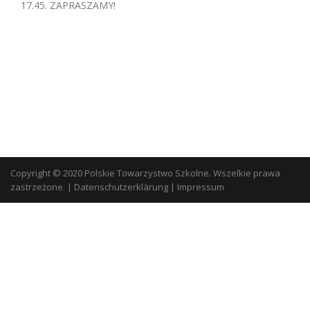
17.45. ZAPRASZAMY!
Copyright © 2020 Polskie Towarzystwo Szkolne. Wszelkie prawa
zastrzeżone.
|
Datenschutzerklärung
|
Impressum