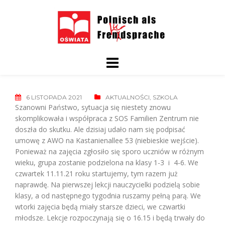
Skip
to
content
6 LISTOPADA 2021
AKTUALNOŚCI
,
SZKOLA
Szanowni Państwo, sytuacja się niestety znowu
skomplikowała i współpraca z SOS Familien Zentrum nie
doszła do skutku. Ale dzisiaj udało nam się podpisać
umowę z AWO na Kastanienallee 53 (niebieskie wejście).
Ponieważ na zajęcia zgłosiło się sporo uczniów w różnym
wieku, grupa zostanie podzielona na klasy 1-3 i 4-6. We
czwartek 11.11.21 roku startujemy, tym razem już
naprawdę. Na pierwszej lekcji nauczycielki podzielą sobie
klasy, a od następnego tygodnia ruszamy pełną parą. We
wtorki zajęcia będą miały starsze dzieci, we czwartki
młodsze. Lekcje rozpoczynają się o 16.15 i będą trwały do