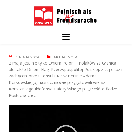
Skip
to
content
15 MAJA 2024
AKTUALNOŚCI
2 maja jest nie tylko Dniem Polonii i Polaków za Granicą,
ale także Dniem Flagi Rzeczypospolitej Polskiej. Z tej okazji
zachęceni przez Konsula RP w Berlinie Adama
Borkowskiego, nasi uczniowie przygotowali wiersz
Konstantego Ildefonsa Gałczyńskiego pt. „Pieśń o fladze”.
Posłuchajcie …
Odtwarzacz
video