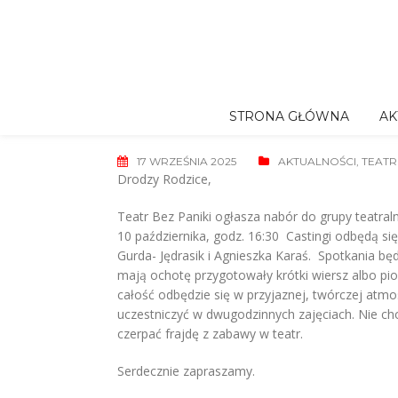
Skip
to
content
STRONA GŁÓWNA
AK
17 WRZEŚNIA 2025
AKTUALNOŚCI
,
TEATR
Drodzy Rodzice,
Teatr Bez Paniki ogłasza nabór do grupy teatraln
10 października, godz. 16:30 Castingi odbędą się
Gurda- Jędrasik i Agnieszka Karaś. Spotkania bę
mają ochotę przygotowały krótki wiersz albo pi
całość odbędzie się w przyjaznej, twórczej atmo
uczestniczyć w dwugodzinnych zajęciach. Nie cho
czerpać frajdę z zabawy w teatr.
Serdecznie zapraszamy.