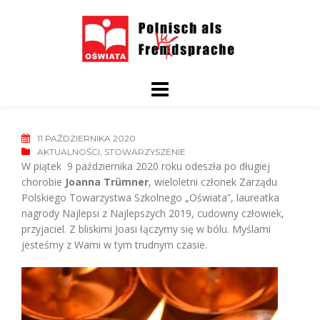
Skip
to
content
11 PAŹDZIERNIKA 2020
AKTUALNOŚCI
,
STOWARZYSZENIE
W piątek 9 października 2020 roku odeszła po długiej
chorobie
Joanna Trümner
, wieloletni członek Zarządu
Polskiego Towarzystwa Szkolnego „Oświata”, laureatka
nagrody Najlepsi z Najlepszych 2019, cudowny człowiek,
przyjaciel. Z bliskimi Joasi łączymy się w bólu. Myślami
jesteśmy z Wami w tym trudnym czasie.