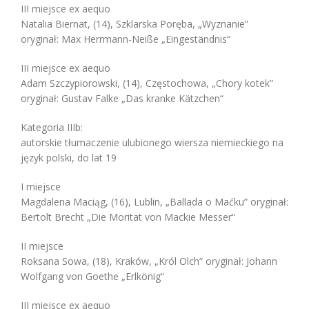
III miejsce ex aequo
Natalia Biernat, (14), Szklarska Poręba, „Wyznanie”
oryginał: Max Herrmann-Neiße „Eingeständnis“
III miejsce ex aequo
Adam Szczypiorowski, (14), Częstochowa, „Chory kotek”
oryginał: Gustav Falke „Das kranke Kätzchen“
Kategoria IIIb:
autorskie tłumaczenie ulubionego wiersza niemieckiego na
język polski, do lat 19
I miejsce
Magdalena Maciąg, (16), Lublin, „Ballada o Maćku” oryginał:
Bertolt Brecht „Die Moritat von Mackie Messer“
II miejsce
Roksana Sowa, (18), Kraków, „Król Olch” oryginał: Johann
Wolfgang von Goethe „Erlkönig“
III miejsce ex aequo