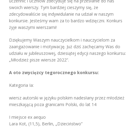
uczennic i uczniów zdecyduje się na przesłanie do nas
swoich wierszy. Tym bardziej cieszymy się, że
zdecydowaliście się indywidulanie na udział w naszym
konkursie. Jesteśmy wam za to bardzo wdzięczni. Konkurs
żyje waszymi wierszami!
Dziękujemy Waszym nauczycielkom i nauczycielom za
zaangażowanie i motywację. Już dziś zachęcamy Was do
udziału w jubileuszowej, dziesiątej edycji naszego konkursu:
„Młodzież pisze wiersze 2022”.
A oto zwycięzcy tegorocznego konkursu:
Kategoria Ia:
wiersz autorski w języku polskim nadesłany przez młodzież
mieszkającą poza granicami Polski, do lat 14
I miejsce ex aequo
Lara Kot, (11,5), Berlin, „Dzieciństwo”