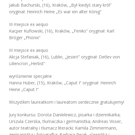
Jakub Bachurski, (16), Kraków, „Był kiedyś stary król”
oryginał: Heinrich Heine „Es war ein alter König“
III miejsce ex aequo
Kacper Kuflowski, (16), Kraków, „Feniks” oryginał: Karl
Bröger „Phönix“
III miejsce ex aequo
Alicja Stefaniak, (16), Lublin, „Jesień” oryginał: Detlev von
Liliencron „Herbst“
wyróżnienie specjalne
Hanna Huber, (15), Kraków, „Caput I” oryginał: Heinrich
Heine „Caput I“
Wszystkim laureatkom i laureatom serdecznie gratulujemy!
Jury konkursu: Dorota Danielewicz, pisarka i dziennikarka;
Urszula Czerska, tłumaczka i germanistka; Andreas Visser,
autor teatralny i tłumacz literacki; Kamila Zimmermann,
germanistka i fotografka; Barbara Rejak, slawistka i