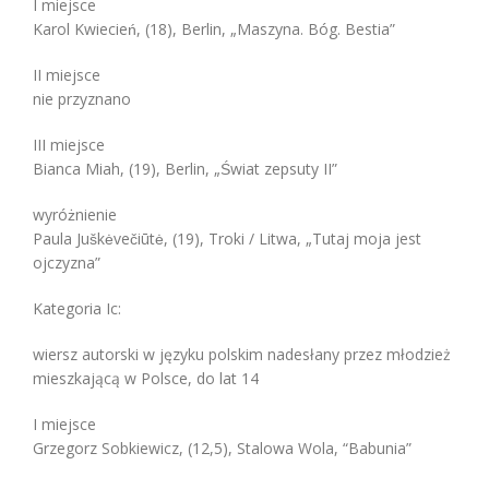
I miejsce
Karol Kwiecień, (18), Berlin, „Maszyna. Bóg. Bestia”
II miejsce
nie przyznano
III miejsce
Bianca Miah, (19), Berlin, „Świat zepsuty II”
wyróżnienie
Paula Juškėvečiūtė, (19), Troki / Litwa, „Tutaj moja jest
ojczyzna”
Kategoria Ic:
wiersz autorski w języku polskim nadesłany przez młodzież
mieszkającą w Polsce, do lat 14
I miejsce
Grzegorz Sobkiewicz, (12,5), Stalowa Wola, “Babunia”