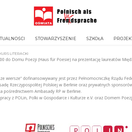
TUALNOŚCI
STOWARZYSZENIE
SZKOŁA
PROJEK
URS LITERACKI
.00 do Domu Poezji (Haus für Poesie) na prezentację laureatów Mię
ze wiersze” dofinansowywany jest przez Pełnomocniczkę Rządu Feder
sadę Rzeczypospolitej Polskiej w Berlinie oraz prywatnych sponsor
 za pośrednictwem Ambasady RP w Berlinie.
łpracy z POLin, Polki w Gospodarce i Kulturze e.V. oraz Domem Poezji