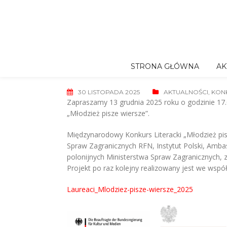
Skip
to
content
STRONA GŁÓWNA
AK
30 LISTOPADA 2025
AKTUALNOŚCI
,
KONK
Zapraszamy 13 grudnia 2025 roku o godzinie 17
„Młodzież pisze wiersze”.
Międzynarodowy Konkurs Literacki „Młodzież pis
Spraw Zagranicznych RFN, Instytut Polski, Amba
polonijnych Ministerstwa Spraw Zagranicznych,
Projekt po raz kolejny realizowany jest we wspó
Laureaci_Mlodziez-pisze-wiersze_2025