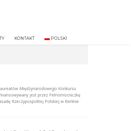
TY
KONTAKT
POLSKI
ję laureatów Międzynarodowego Konkursu
dofinansowywany jest przez Pełnomocniczkę
sadę Rzeczypospolitej Polskiej w Berlinie