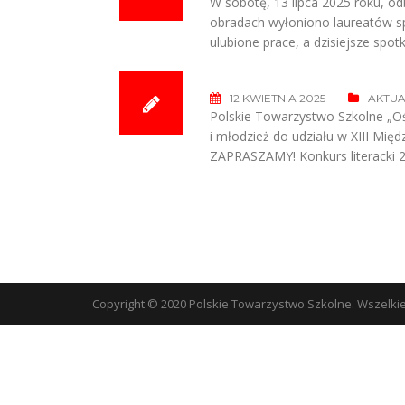
W sobotę, 13 lipca 2025 roku, odb
obradach wyłoniono laureatów sp
ulubione prace, a dzisiejsze spo
12 KWIETNIA 2025
AKTUA
Polskie Towarzystwo Szkolne „Oświ
i młodzież do udziału w XIII Mi
ZAPRASZAMY! Konkurs literacki 
Copyright © 2020 Polskie Towarzystwo Szkolne. Wszelki