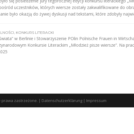
yło się posiedzenie jury tegorocznej edycji konkursu literackiego „M
ośród uczestników, których wiersze zostały zakwalifikowane do obr
tkanie było okazją do żywej dyskusji nad tekstami, które zdobyły naj
LNOŚCI
,
KONKURS LITERACKI
ata” w Berlinie i Stowarzyszenie POlin Polnische Frauen in Wirtschaf
ędzynarodowym Konkursie Literackim „Młodzież pisze wiersze”. Na pr
2025
e prawa zastrzeżone.
|
Datenschutzerklärung
|
Impressum