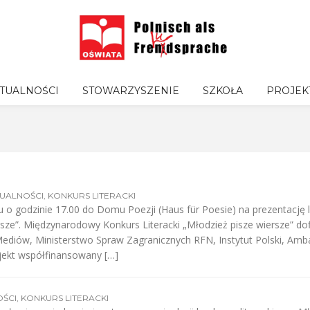
TUALNOŚCI
STOWARZYSZENIE
SZKOŁA
PROJEK
UALNOŚCI
,
KONKURS LITERACKI
u o godzinie 17.00 do Domu Poezji (Haus für Poesie) na prezentac
ersze”. Międzynarodowy Konkurs Literacki „Młodzież pisze wiersze” 
Mediów, Ministerstwo Spraw Zagranicznych RFN, Instytut Polski, Amba
jekt współfinansowany […]
ŚCI
,
KONKURS LITERACKI