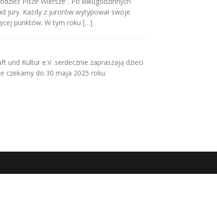
łodzież Pisze Wiersze”. Po kilkugodzinnych
ad jury. Każdy z jurorów wytypował swoje
więcej punktów. W tym roku […]
t und Kultur e.V. serdecznie zapraszają dzieci
ace czekamy do 30 maja 2025 roku.