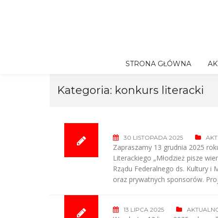
Skip
to
content
STRONA GŁÓWNA
AK
Kategoria:
konkurs literacki
30 LISTOPADA 2025
AKT
Zapraszamy 13 grudnia 2025 rok
Literackiego „Młodzież pisze wi
Rządu Federalnego ds. Kultury i 
oraz prywatnych sponsorów. Pro
13 LIPCA 2025
AKTUALNO