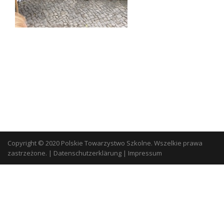
Copyright © 2020 Polskie Towarzystwo Szkolne. Wszelkie prawa
zastrzeżone.
|
Datenschutzerklärung
|
Impressum