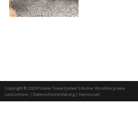
Copyright © 2020 Polskie Towarzystwo Szkolne. Wszelkie prawa
zastrzeżone.
|
Datenschutzerklärung
|
Impressum