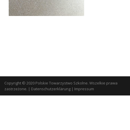
Copyright © 2020 Polskie Towarzystwo Szkolne. Wszelkie prawa
zastrzeżone.
|
Datenschutzerklärung
|
Impressum