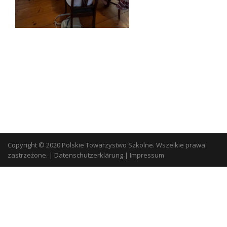
Copyright © 2020 Polskie Towarzystwo Szkolne. Wszelkie prawa
zastrzeżone.
|
Datenschutzerklärung
|
Impressum