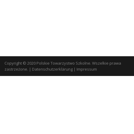
Copyright © 2020 Polskie Towarzystwo Szkolne. Wszelkie prawa
zastrzeżone.
|
Datenschutzerklärung
|
Impressum