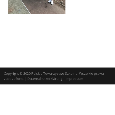
Copyright © 2020 Polskie Towarzystwo Szkolne. Wszelkie prawa
zastrzeżone.
|
Datenschutzerklärung
|
Impressum