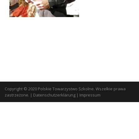
Copyright © 2020 Polskie Towarzystwo Szkolne. Wszelkie prawa
zastrzeżone.
|
Datenschutzerklärung
|
Impressum