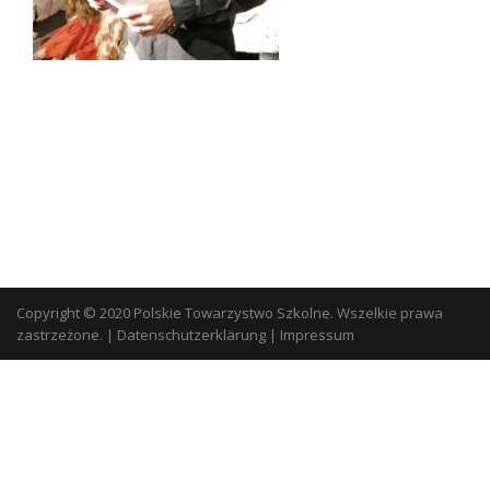
Copyright © 2020 Polskie Towarzystwo Szkolne. Wszelkie prawa
zastrzeżone.
|
Datenschutzerklärung
|
Impressum