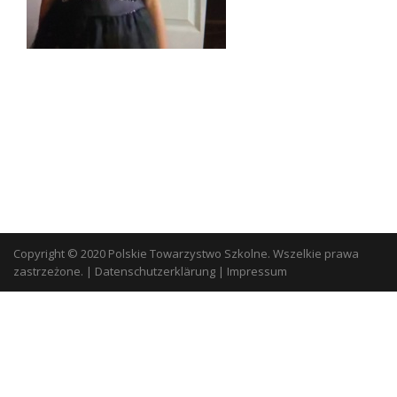
Copyright © 2020 Polskie Towarzystwo Szkolne. Wszelkie prawa
zastrzeżone.
|
Datenschutzerklärung
|
Impressum